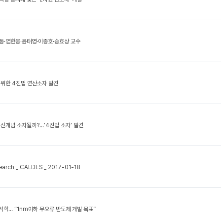
동·염한웅·윤태영·이종호·승효상 교수
 위한 4진법 연산소자 발견
신개념 소자될까?…'4진법 소자' 발견
search _ CALDES _ 2017-01-18
 석학… “1nm이하 무오류 반도체 개발 목표”