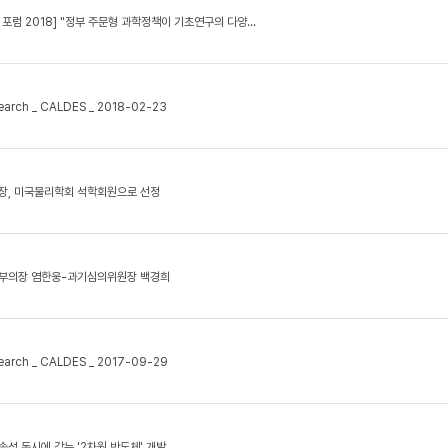
포럼 2018] "정부 주문형 과학정책이 기초연구의 다양...
search _ CALDES _ 2018-02-23
단장, 미국물리학회 석학회원으로 선정
부의장 염한웅-과기심의위원장 백경희
search _ CALDES _ 2017-09-29
성 동시에 갖는 '2차원 반도체' 개발