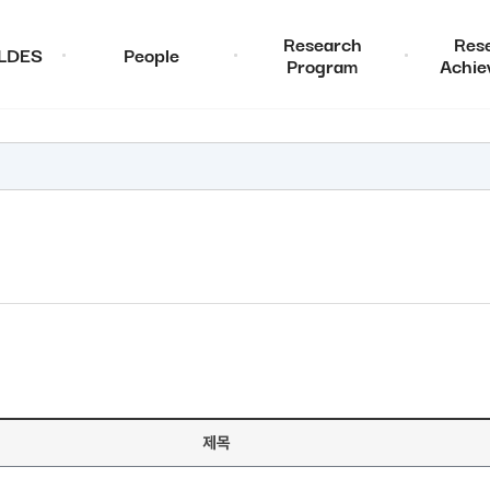
Research
Res
ALDES
People
Program
Achie
제목