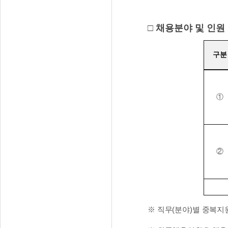
□ 채용분야 및 인원
구분
①
②
※ 직무(분야)별 중복지