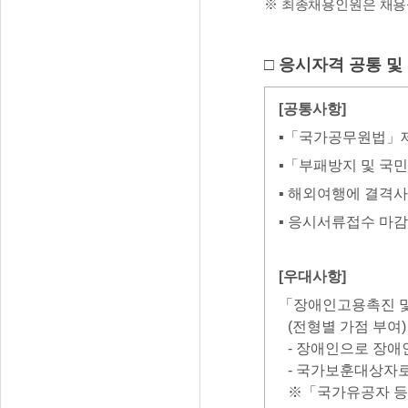
※ 최종채용인원은 채용심
□ 응시자격 공통 및
[공통사항]
▪「국가공무원법」제
▪「부패방지 및 국
▪ 해외여행에 결격사
▪ 응시서류접수 마
[우대사항]
「장애인고용촉진 및
(전형별 가점 부여)
- 장애인으로 장애
- 국가보훈대상자로
※「국가유공자 등 