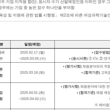
우 가점 미적용 함(단, 응시자 수가 선발예정인원 이하인 경우 
경우에는 가점 중 높은 점수 하나만을 부여함
육성 및 지원에 관한 법률 시행령」 제2조에 따른 여성과학기술
 분
일정(예정)
원서
2025.02.17.(월)
▪
(접수방법
수
~2025.03.05.(수)
▪
(응시서류)
① CV, ② 
▪
(평가사항)
채용분야와의 적합성
류
2025.03.18.(화)
▪
(합격기준)
고득점
형
▪
(평가사항)
채용분야에 대한 전문
접
2025.04.01.(화)
▪
(합격기준)
채용 예정
형
~2025.04.02.(수)
※ 예비합