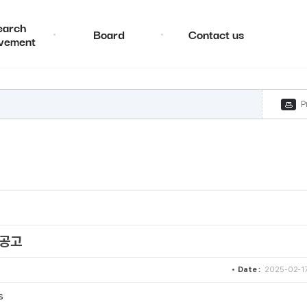
earch
Board
Contact us
vement
P
 공고
Date :
2025-02-1
s