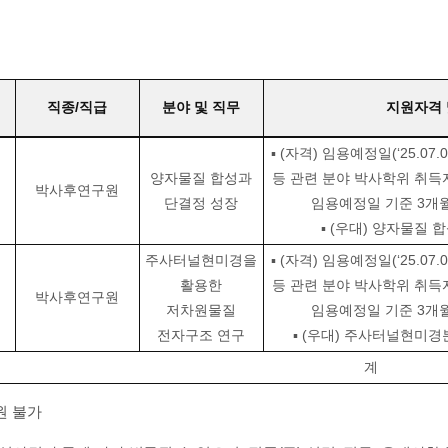
직종/직급
분야 및 직무
지원자격 
▪ (자격) 임용예정일(‘25.07
양자물질 합성과
등 관련 분야 박사학위 취득자
박사후연구원
단결정 성장
임용예정일 기준 3개월
▪ (우대) 양자물질 
주사터널현미경을
▪ (자격) 임용예정일(‘25.07
활용한
등 관련 분야 박사학위 취득자
박사후연구원
저차원물질
임용예정일 기준 3개월
전자구조 연구
▪ (우대) 주사터널현미경
계
원 불가