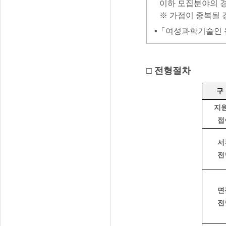
이하 모집분야의 경
※ 가점이 중복될 
▪「여성과학기술인 
□ 전형절차
구
지
접
서
전
면
전