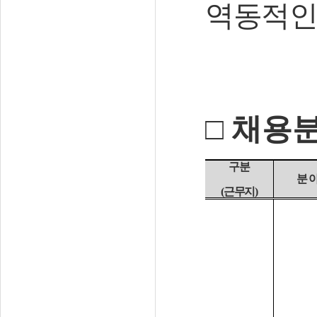
역동적인
□
채용분
구분
분 
(
근무지
)