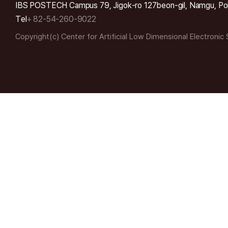
IBS POSTECH Campus 79, Jigok-ro 127beon-gil, Namgu, Po
Tel
+ 82-54-260-9022
Copyright(c) Center for Artificial Low Dimensional Electronic