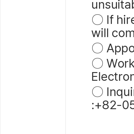
unsuita
〇
If hi
will co
〇
Appo
〇
Workp
Electro
〇
Inqui
:+82-05