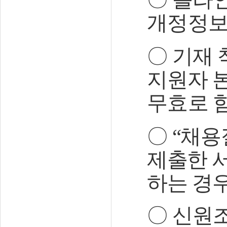
개정정보
〇
기재 
지원자 
무효로 
〇
“
채용
제출한
하는 경
〇
신원조