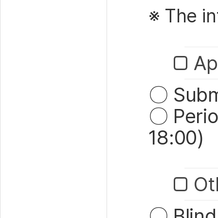
※
The in
□ Ap
〇
Submi
〇
Perio
18:00)
□ Ot
〇
Blind