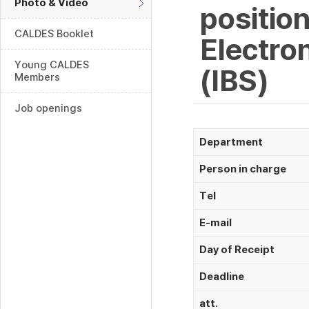
Photo & Video
position
CALDES Booklet
Electron
Young CALDES
(IBS)
Members
Job openings
Department
Person in charge
Tel
E-mail
Day of Receipt
Deadline
att.