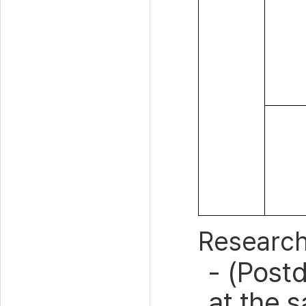
Research
- (Post
at the s