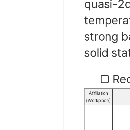
quasi-2d
tempera
strong b
solid st
□ Rec
Affiliation
(Workplace)