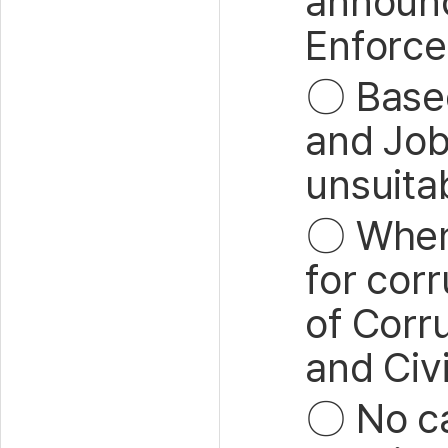
announc
Enforce
〇
Based
and Job
unsuita
〇
When 
for cor
of Corr
and Civ
〇
No ca