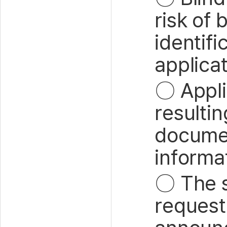
risk of 
identif
applicat
〇
Appli
resulti
documen
informat
〇
The 
request