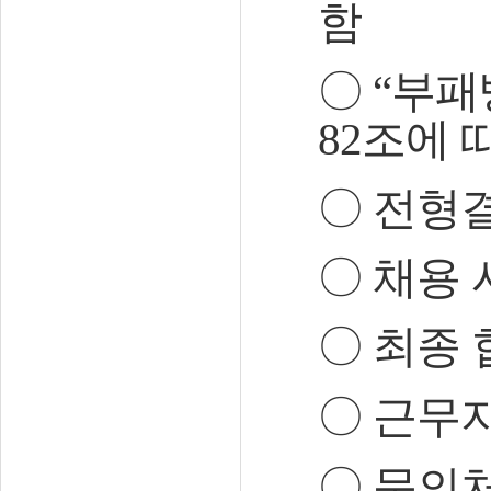
함
〇
“
부패
82
조에 
〇
전형결
〇
채용 
〇
최종 
〇
근무
〇
문의