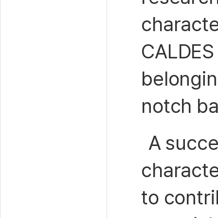
characte
CALDES i
belonging
notch ba
A succe
characte
to contr