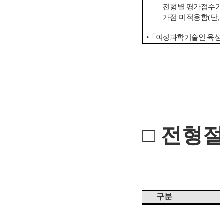
전형별 평가점수
가점 미적용함
(
단
•「
여성과학기술인 육성 
□
전형
구 분