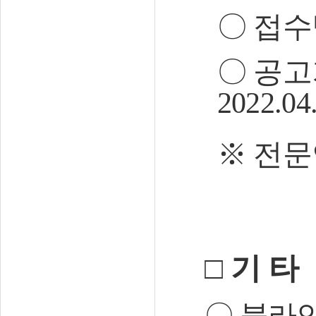
〇
접수
〇
공고
2022.04
※
전문
□
기 타
〇
블라인