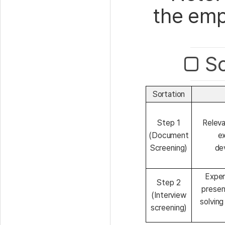
the emp
□ Sc
Sortation
Step 1
Releva
(Document
ex
Screening)
de
Exper
Step 2
present
(Interview
solving
screening)