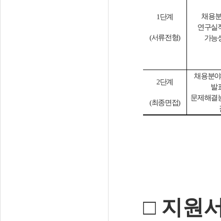
채용분
1
단계
연구실
(
서류전형
)
가능성
채용분야
2
단계
발
문제해결
(
최종면접
)
□
지원서