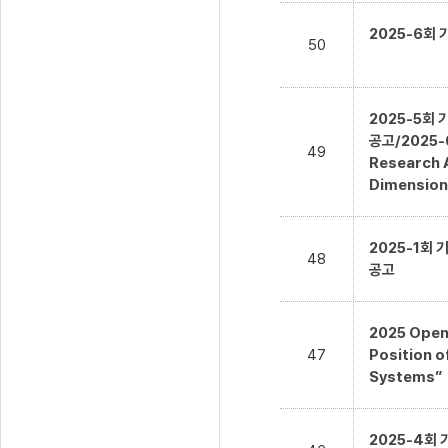
2025-6회
50
2025-5회
공고/2025-0
49
Research A
Dimension
2025-1회
48
공고
2025 Open 
47
Position o
Systems”
2025-4회