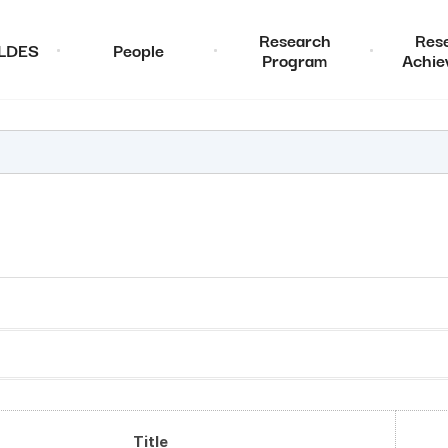
Research
Res
ALDES
People
Program
Achie
Title