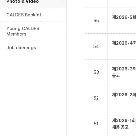
Photo & Video
CALDES Booklet
제2026-5
55
Young CALDES
Members
제2026-4
54
Job openings
제2026-3
53
공고
제2026-2
52
제2026-1
51
채용 공고