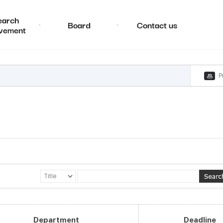
earch
Board
Contact us
vement
P
Department
Deadline