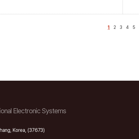
1
2
3
4
5
onal Electronic Systems
hang, Korea, (37673)