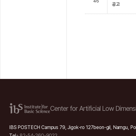
46
공고
Center for Artificial Low
Dimensi
IBS POSTECH Campus 79, Jigok-ro 127beon-gil, Namgu, Po
Tel
+ 82-54-260-9022