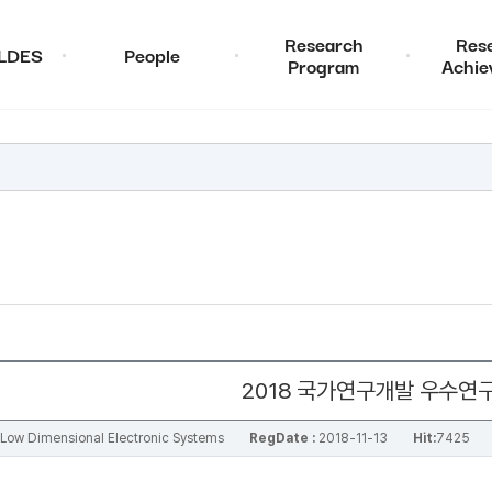
Research
Res
ALDES
People
Program
Achie
2018 국가연구개발 우수연구
al Low Dimensional Electronic Systems
RegDate :
2018-11-13
Hit:
7425