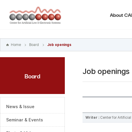
본문
바로가기
About C
주메뉴
바로가기
하위메뉴
바로가기
Home
Board
Job openings
Job openings
Board
News & Issue
Writer :
Center for Artifici
Seminar & Events