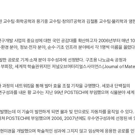
환 교수팀·화학공학과 용기중 교수팀·창의IT공학과 김철홍 교수팀·물리학과 염
개발 사업의 중요성에 대한 국민 공감대를 확산하고자 2006년부터 매년 1
·환경 분야, 정보·전자 분야, 순수·기초 인프라 분야에서 각 1명씩 이름을 올렸다
한 공로로 기계·소재 분야 우수성과에 선정됐다. 구조용 나노금속 공정과
장, 세계적 학술권위지인 저널오브머터리얼스사이언스(Journal of Materi
 과정의 네트워킹을 통해 발아 효율 조절 기작을 규명했다. 세포내 단백질의
연구성과를 내온 황 교수는 지난 99년 POSTECH에 부임했으며 식물분야 세계
개발했는데 이 기술이 발전하게 되면 물과 빛 만으로도 자동차를 움직일 수 있다.
POSTECH에 부임했으며 2006, 2007년에도 우수연구성과에 선정된 바 
 현미경을 개발했으며 학술적인 성과에 그치지 않고 임상학에 응용한 공로를 인