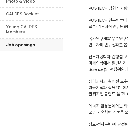
Photo & Video
POSTECH 김형섭‧
CALDES Booklet
POSTECH 연구팀들
교수(기초과학연구원)팀의
Young CALDES
Members
국가연구개발 우수연구성
Job openings
연구자의 연구성과를 뽑아 
신소재공학과 김형섭 교
미세역학에서 활발하게 활
Science)의 편집위원
생명과학과 황인환 교수는
이동기작과 식물발달에서의
권위지인 플랜트 셀(PL
에너지·환경분야에는 화학
모방 기술처럼 식물을 모
정보·전자 분야에 선정