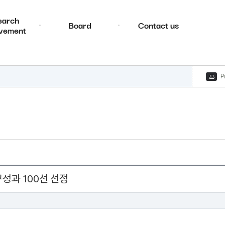
earch
Board
Contact us
vement
P
성과 100선 선정