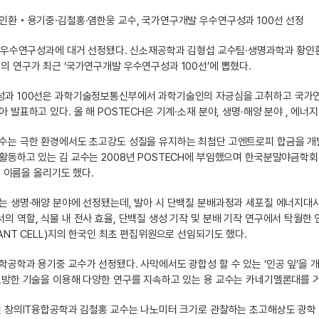
황인환‧용기중·김철홍·염한웅 교수, 국가연구개발 우수연구성과 100선 선정
이 우수연구성과에 대거 선정됐다. 신소재공학과 김형섭 교수팀·생명과학과 황인
 연구가 최근 ‘국가연구개발 우수연구성과 100선’에 뽑혔다.
과 100선은 과학기술정보통신부에서 과학기술인의 자긍심을 고취하고 국가연구
발표하고 있다. 올 해 POSTECH은 기계·소재 분야, 생명·해양 분야 , 에너지
수는 극한 환경에서도 초고강도 성질을 유지하는 최첨단 고엔트로피 합금을 개발
동하고 있는 김 교수는 2008년 POSTECH에 부임했으며 한국분말야금학회 부회
에 이름을 올리기도 했다.
 생명·해양 분야에 선정됐는데, 발아 시 단백질 분배과정과 세포질 에너지대사
 역할, 식물 내 전사 효율, 단백질 생성 기작 및 분배 기작 연구에서 탁월한 
ANT CELL)지의 한국인 최초 편집위원으로 선임되기도 했다.
공학과 용기중 교수가 선정됐다. 사막에서도 광합성 할 수 있는 ‘인공 잎’을 
방한 기술을 이용해 다양한 연구를 지속하고 있는 용 교수는 카네기멜론대를 거쳐 
된 창의IT융합공학과 김철홍 교수는 나노미터 크기로 관찰하는 초고해상도 광학