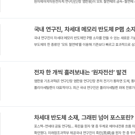
원자제어저차원전자계 연구단(단장 염한웅)이 모트 절연체의 금속-절연체 상
국내 연구진, 차세대 메모리 반도체 P램 소
국내 연구진이 차세대 메모리 반도체인 P램 소자를 만들 수 있는 새로운 
부도체의 한 종류인 ‘모트 절연체’를 이용해 기존보다 빠르고 효과적으로 상..
전자 한 개씩 흘려보내는 ‘원자전선’ 발견
염한웅 기초과학硏 연구단장 염한웅 연구단장 흔히 전기가 통하면 도체, 통
폴리아세틸렌이 대표적이다. 최근 국내 연구진은 폴리아세틸렌 외에 전류가 .
차세대 반도체 소재, 그래핀 넘어 포스포린?
포스텍-연세대 공동 연구팀… 흑린을 원자 몇 층 두께로 떼어내전류 흐름 
확인했다. 미래창조과학부 제공국내 연구진이 흑린(黑燐)을 원자 한 층 두께.