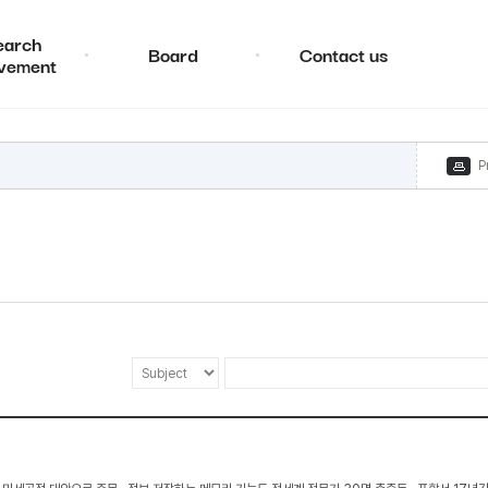
earch
Board
Contact us
vement
P