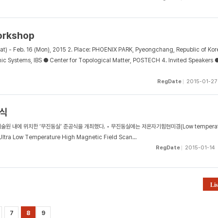
orkshop
Sat) - Feb. 16 (Mon), 2015 2. Place: PHOENIX PARK, Pyeongchang, Republic of Kor
onic Systems, IBS ● Center for Topological Matter, POSTECH 4. Invited Speakers ●
RegDate
2015-01-27
식
술원 내에 위치한 ‘무진동실’ 준공식을 개최했다. • 무진동실에는 저온자기힘현미경(Low temperat
a Low Temperature High Magnetic Field Scan...
RegDate
2015-01-14
Lis
7
8
9