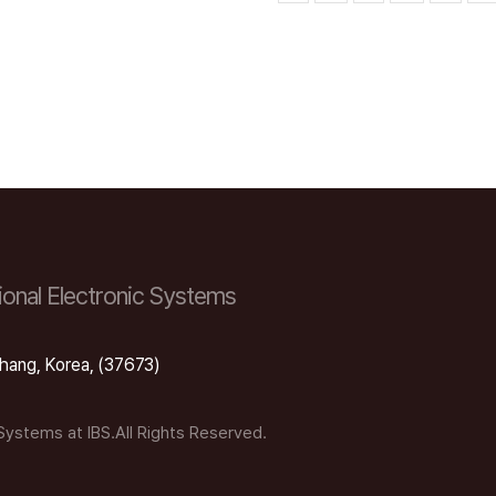
onal Electronic Systems
hang, Korea, (37673)
 Systems at IBS.All Rights Reserved.