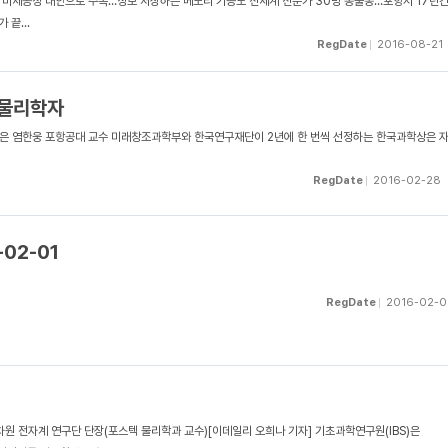
체 미세공정 대안으로 주목…정보 저장하는 메모리 기능도 전세계 전문가 30명 총출동…포항서 17년
끝...
RegDate
2016-08-21
 물리학자
은 염한웅 포항공대 교수 미래창조과학부와 한국연구재단이 2년에 한 번씩 선정하는 한국과학상은 
RegDate
2016-02-28
-02-01
RegDate
2016-02-0
차원 전자계 연구단 단장(포스텍 물리학과 교수)[이데일리 오희나 기자] 기초과학연구원(IBS)은