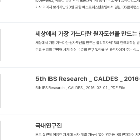
IBS콘퍼런스, 사흘간 밤샘 과학 토론원자 1개 굵기 1나노미터 금속선반도
기사 이미지 보기지난 20일 포항 베스트웨스턴호텔에서 열린 IBS콘퍼런스가 
세상에서 가장 가느다란 원자도선을 만드는
세상에서 가장 가느다란 원자도선을 만드는 물리학자제15회 한국과학상 받
주요 원리를 규명해 세계 정상 수준의 연구 업적을 낸 과학자에게 주는 상...
5th IBS Research _ CALDES _ 2016
5th IBS Research _ CALDES _ 2016-02-01 _ PDF File
국내연구진
모트 절연체 이용한 차세대 소자 개발 가능성 열어 염한웅 IBS 원자제어 저