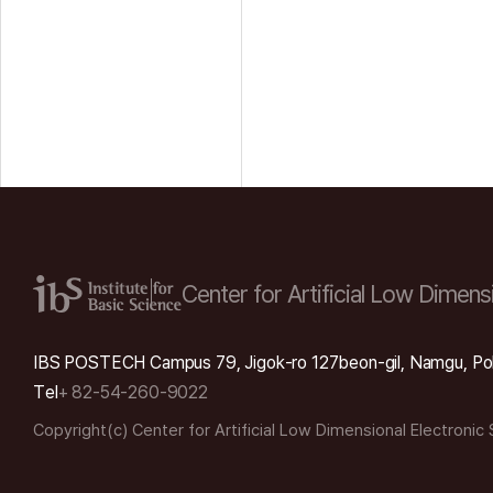
Center for Artificial Low
Dimensi
IBS POSTECH Campus 79, Jigok-ro 127beon-gil, Namgu, Po
Tel
+ 82-54-260-9022
Copyright(c) Center for Artificial Low Dimensional Electronic